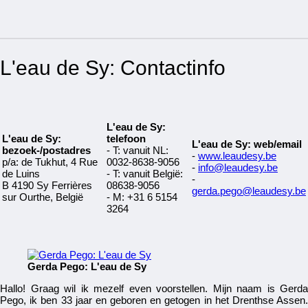
L'eau de Sy: Contactinfo
L'eau de Sy:
L'eau de Sy:
telefoon
L'eau de Sy: web/email
bezoek-/postadres
- T: vanuit NL:
-
www.leaudesy.be
p/a: de Tukhut, 4 Rue
0032-8638-9056
-
info@leaudesy.be
de Luins
- T: vanuit België:
-
B 4190 Sy Ferrières
08638-9056
gerda.pego@leaudesy.be
sur Ourthe, België
- M: +31 6 5154
3264
Gerda Pego: L'eau de Sy
Hallo! Graag wil ik mezelf even voorstellen. Mijn naam is Gerda
Pego, ik ben 33 jaar en geboren en getogen in het Drenthse Assen.